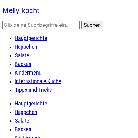
Melly kocht
Rezepte mit Bildern
Hauptgerichte
Häppchen
Salate
Backen
Kindermenü
Internationale Küche
Tipps und Tricks
Hauptgerichte
Häppchen
Salate
Backen
Kindermenü