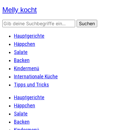
Melly kocht
Rezepte mit Bildern
Hauptgerichte
Häppchen
Salate
Backen
Kindermenü
Internationale Küche
Tipps und Tricks
Hauptgerichte
Häppchen
Salate
Backen
Kindermenü